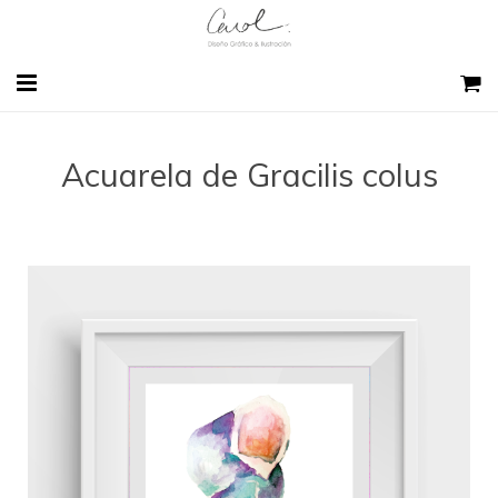
HOME
Acuarela de Gracilis colus
SOBRE MI
DISEÑO GRÁFICO
SKETCH EXPERIENCE BCN
CONTACTO
BLOG