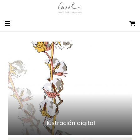
HOME
SOBRE MI
DISEÑO GRÁFICO
SKETCH EXPERIENCE BCN
CONTACTO
BLOG
Ilustración digital